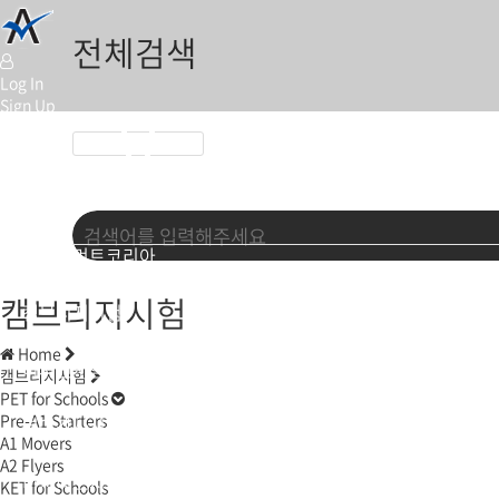
전체검색
Log In
Sign Up
페이스북
인스타
유튜브
어세스먼트코리아
캠브리지시험
캠브리지시험
Home
미시건시험
캠브리지시험
PET for Schools
Pre-A1 Starters
영어강사시험
A1 Movers
A2 Flyers
비지니스시험
KET for Schools