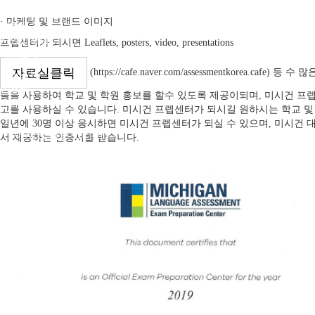
시험응시
· 마케팅 및 브랜드 이미지
시험접수
시험고사장
프렙센터가 되시면 Leaflets, posters, video, presentations
시험교재
자료실클릭
(https://cafe.naver.com/assessmentkorea.cafe) 등 수
페이스북
인스타
들을 사용하여 학교 및 학원 홍보를 할수 있도록 제공이되며, 미시건 프
유튜브
고를 사용하실 수 있습니다. 미시건 프렙센터가 되시길 원하시는 학교 및
일년에 30명 이상 응시하면 미시건 프렙센터가 되실 수 있으며, 미시건 
어세스먼트코리아
서 제공하는 인증서를 받습니다.
캠브리지시험
미시건시험
영어강사시험
비지니스시험
전국센터