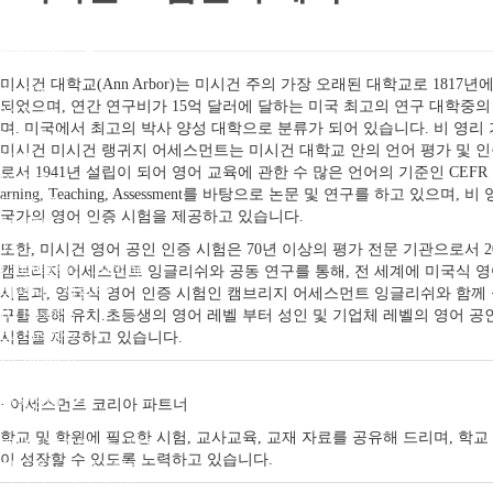
CAE
CPE
미시건시험
Pre-A1 Bronze
미시건 대학교(Ann Arbor)는 미시건 주의 가장 오래된 대학교로 1817년
A1 Silver
되었으며, 연간 연구비가 15억 달러에 달하는 미국 최고의 연구 대학중의
A2 Gold
며. 미국에서 최고의 박사 양성 대학으로 분류가 되어 있습니다. 비 영리
MET Go!
미시건 미시건 랭귀지 어세스먼트는 미시건 대학교 안의 언어 평가 및 인
MET
로서 1941년 설립이 되어 영어 교육에 관한 수 많은 언어의 기준인 CEFR 
B2 ECCE
arning, Teaching, Assessment를 바탕으로 논문 및 연구를 하고 있으며, 
C2 ECPE
국가의 영어 인증 시험을 제공하고 있습니다.
영어강사시험
TKT
또한, 미시건 영어 공인 인증 시험은 70년 이상의 평가 전문 기관으로서 2
Language for Teaching
캠브리지 어세스먼트 잉글리쉬와 공동 연구를 통해, 전 세계에 미국식 영
비지니스시험
시험과, 영국식 영어 인증 시험인 캠브리지 어세스먼트 잉글리쉬와 함께 
B1 Business
구를 통해 유치.초등생의 영어 레벨 부터 성인 및 기업체 레벨의 영어 공
B2 Business
시험을 제공하고 있습니다.
C1 Business
Speaking Test
전국센터
· 어세스먼트 코리아 파트너
캠브리지 프렙센터 신청
학교 및 학원에 필요한 시험, 교사교육, 교재 자료를 공유해 드리며, 학교
캠브리지프렙센터 위치
이 성장할 수 있도록 노력하고 있습니다.
미시건프렙센터 혜택
미시건프렙센터위치