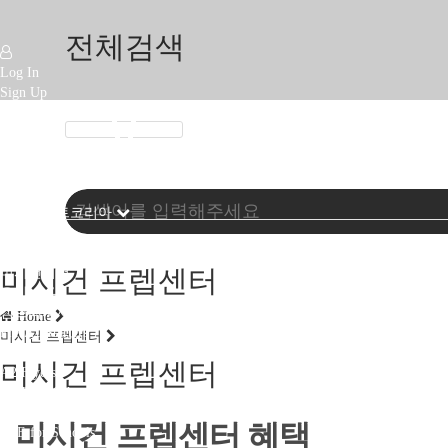
전체검색
Log In
Sign Up
페이스북
인스타
유튜브
어세스먼트코리아
인사말
캠브리지 시험
미시건 프렙센터
미시건시험
오시는 길
캠브리지시험
Home
Pre-A1 Starters
미시건 프렙센터
A1 Movers
미시건 프렙센터
A2 Flyers
KET for Schools
PET for Schools
미시건 프렙센터 혜택
FCE for Schools