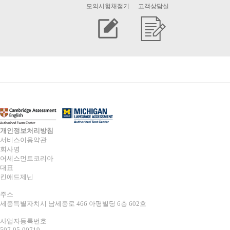
모의시험채점기
고객상담실
개인정보처리방침
서비스이용약관
회사명
어세스먼트코리아
대표
킨애드제닌
주소
세종특별자치시 남세종로 466 아평빌딩 6층 602호
사업자등록번호
597-95-00719