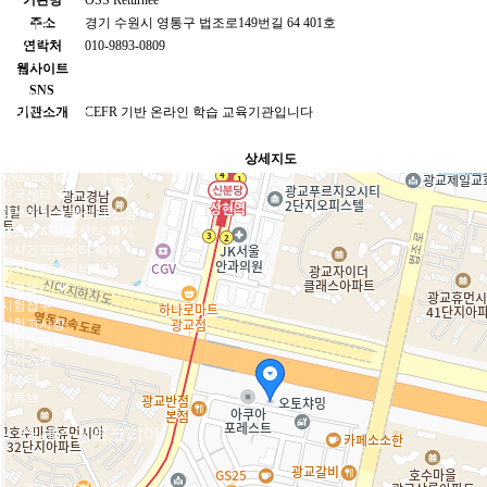
기관명
OSS Returnee
MET
주소
경기 수원시 영통구 법조로149번길 64 401호
B2 ECCE
C2 ECPE
연락처
010-9893-0809
영어강사시험
웹사이트
TKT
SNS
Language for Teaching
비지니스시험
기관소개
CEFR 기반 온라인 학습 교육기관입니다
B1 Business
B2 Business
상세지도
C1 Business
Speaking Test
전국센터
캠브리지 프렙센터 신청
캠브리지프렙센터 위치
미시건프렙센터 혜택
미시건프렙센터위치
시험응시
시험접수
시험고사장
시험교재
페이스북
인스타
유튜브
어세스먼트코리아