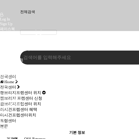
전체검색
Log In
Sign Up
페이스북
인스타
유튜브
어세스먼트코리아
인사말
캠브리지 시험
미시건시험
오시는 길
캠브리지시험
전국센터
Pre-A1 Starters
Home
A1 Movers
전국센터
A2 Flyers
캠브리지프렙센터 위치
KET for Schools
캠브리지 프렙센터 신청
PET for Schools
캠브리지프렙센터 위치
FCE for Schools
CAE
미시건프렙센터 혜택
CPE
미시건프렙센터위치
미시건시험
프렙센터
Pre-A1 Bronze
본문
A1 Silver
A2 Gold
기본 정보
MET Go!