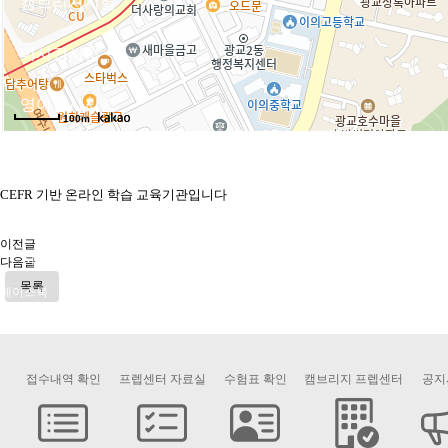
캠브리지시험
미시건시험
영어강사시험
100m
비지니스시험
CEFR 기반 온라인 학습 교육기관입니다
전국센터
이전글
시험응시
다음글
목록
페이스북
인스타
유튜브
접수내역 확인
프렙센터 자료실
수험표 확인
캠브리지 프렙센터
공지