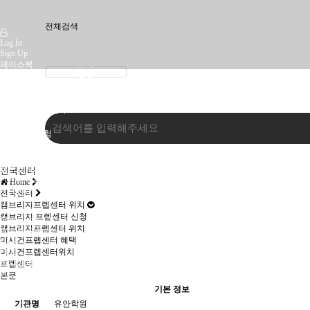
전체검색
Log In
Sign Up
페이스북
인스타
유튜브
어세스먼트코리아
인사말
캠브리지 시험
미시건시험
오시는 길
캠브리지시험
전국센터
Pre-A1 Starters
Home
A1 Movers
전국센터
A2 Flyers
캠브리지프렙센터 위치
KET for Schools
캠브리지 프렙센터 신청
PET for Schools
캠브리지프렙센터 위치
FCE for Schools
미시건프렙센터 혜택
CAE
미시건프렙센터위치
CPE
미시건시험
프렙센터
Pre-A1 Bronze
본문
A1 Silver
기본 정보
A2 Gold
기관명
유안학원
MET Go!