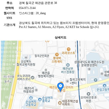
MET
주소
경북 칠곡군 왜관읍 관문로 38
B2 ECCE
연락처
054-971-3144
C2 ECPE
웹사이트
인스타그램 : 20_dang
영어강사시험
TKT
SNS
Language for Teaching
경상북도 칠곡에 위치하고 있는 캠브리지 프렙센터이며, 현재 운영중
비지니스시험
기관소개
Pre A1 Starters, A1 Movers, A2 Flyers, A2 KET for Schools 입니다.
B1 Business
B2 Business
C1 Business
상세지도
Speaking Test
전국센터
캠브리지 프렙센터 신청
캠브리지프렙센터 위치
미시건프렙센터 혜택
미시건프렙센터위치
시험응시
시험접수
시험고사장
시험교재
페이스북
인스타
유튜브
어세스먼트코리아