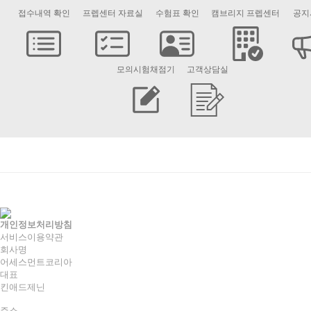
접수내역 확인
프렙센터 자료실
수험표 확인
캠브리지 프렙센터
공지
모의시험채점기
고객상담실
개인정보처리방침
서비스이용약관
회사명
어세스먼트코리아
대표
킨애드제닌
주소