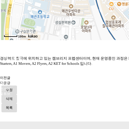
캠브리지시험
미시건시험
영어강사시험
100m
비지니스시험
경상북도 칠곡에 위치하고 있는 캠브리지 프렙센터이며, 현재 운영중인 과정은 Pr
전국센터
Starters, A1 Movers, A2 Flyers, A2 KET for Schools 입니다.
시험응시
이전글
다음글
페이스북
인스타
수정
유튜브
삭제
목록